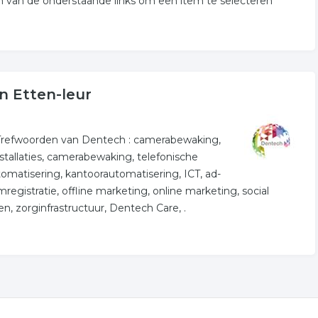
 van de onderstaande links om een item te selecteren
n Etten-leur
 Trefwoorden van Dentech : camerabewaking,
stallaties, camerabewaking, telefonische
omatisering, kantoorautomatisering, ICT, ad-
istratie, offline marketing, online marketing, social
n, zorginfrastructuur, Dentech Care, .