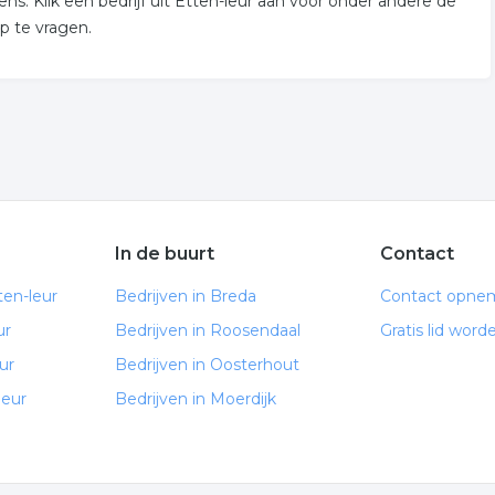
ns. Klik een bedrijf uit Etten-leur aan voor onder andere de
p te vragen.
In de buurt
Contact
ten-leur
Bedrijven in Breda
Contact opne
ur
Bedrijven in Roosendaal
Gratis lid word
ur
Bedrijven in Oosterhout
leur
Bedrijven in Moerdijk