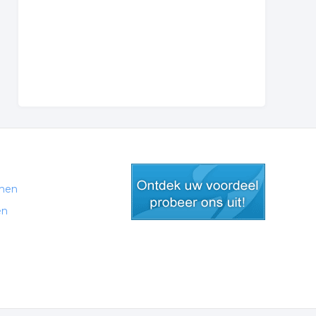
men
en
gratis lid worden